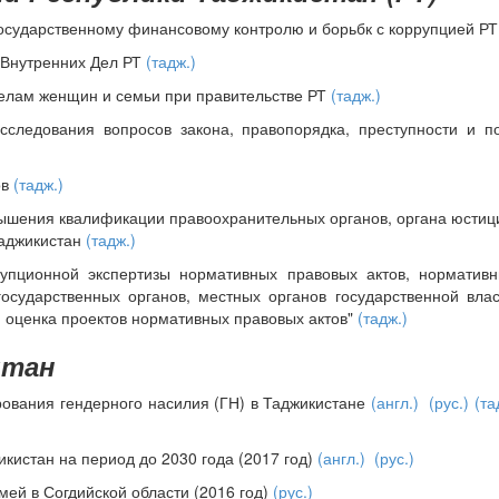
осударственному финансовому контролю и борьбк с коррупцией Р
 Внутренних Дел РТ
(тадж.)
елам женщин и семьи при правительстве РТ
(тадж.)
следования вопросов закона, правопорядка, преступности и п
ов
(тадж.)
шения квалификации правоохранительных органов, органа юстиц
Таджикистан
(тадж.)
упционной экспертизы нормативных правовых актов, нормативн
 государственных органов, местных органов государственной вла
 оценка проектов нормативных правовых актов"
(тадж.)
итан
рования гендерного насилия (ГН) в Таджикистане
(англ.)
(рус.)
(та
кистан на период до 2030 года (2017 год)
(англ.)
(рус.)
мей в Согдийской области (2016 год)
(рус.)