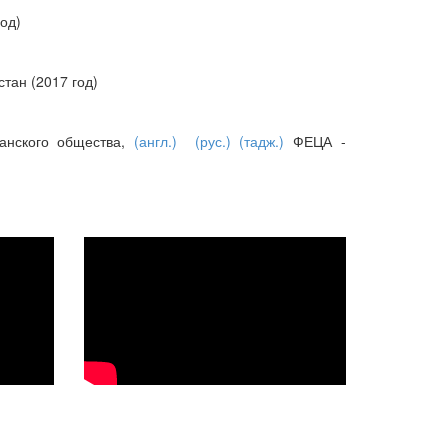
од)
тан (2017 год)
данского общества,
(англ.)
(рус.)
(тадж.)
ФЕЦА -