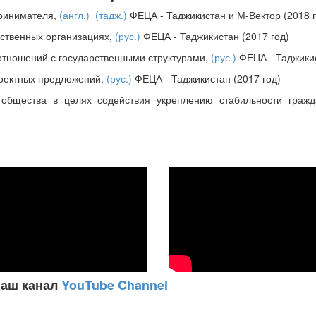
принимателя,
(англ.)
(тадж.)
ФЕЦА - Таджикистан и М-Вектор (2018 г
ественных организациях,
(рус.)
ФЕЦА - Таджикистан (2017 год)
отношений с государственными структурами,
(рус.)
ФЕЦА - Таджикис
роектных предложений,
(рус.)
ФЕЦА - Таджикистан (2017 год)
 общества в целях содействия укреплению стабильности граж
наш канал
YouTube Channel