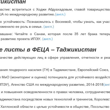
жикистан
стие: встретиться с Ходжи Абдуахадовым, главой товарищества
ША по международному развитию.
(англ.)
 устойчивость: Познакомьтесь с Восеевой, чтобы узнать, как у
изменило ее роль в семье.
(англ.)
авшане: Читайте о Санам, которая после 35 лет брака теперь
 развитию проекта ИПЭУ.
(англ.)
 листы в ФЕЦА – Таджикистан
качестве действующих лиц в сфере управления, отчетности и реа
ания гендерного насилия (ГН) в Таджикистане, Европейский Союз,
и МиО (мониторинг и оценка) потенциала для устойчивого воздейс
ИПЭУ), Агенство США по международному развитию, 2014-2018
(анг
и повышения осведомленности о правах человека, сотрудничестве
джикистана посредством новых технологий и тренингов, Королев
Хатлонской области с целью устойчивости в обществе, Посольств