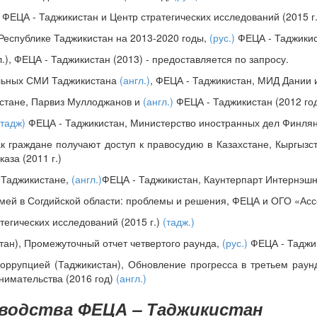
ФЕЦА - Таджикистан и Центр стратегических исследований (2015 г.
 Республике Таджикистан на 2013-2020 годы,
(рус.)
ФЕЦА - Таджикис
.), ФЕЦА - Таджикистан (2013) - предоставляется по запросу.
альных СМИ Таджикистана
(англ.)
, ФЕЦА - Таджикистан, МИД Дании 
стане, Парвиз Муллоджанов и
(англ.)
ФЕЦА - Таджикистан (2012 го
 тадж)
ФЕЦА - Таджикистан, Министерство иностранных дел Финлян
к граждане получают доступ к правосудию в Казахстане, Кыргызс
аза (2011 г.)
 Таджикистане,
(англ.)
ФЕЦА - Таджикистан, Каунтерпарт Интернэшн
емей в Согдийской области: проблемы и решения, ФЕЦА и ОГО «Ас
тегических исследований (2015 г.)
(тадж.)
тан), Промежуточный отчет четвертого раунда,
(рус.)
ФЕЦА - Таджик
коррупцией (Таджикистан), Обновление прогресса в третьем раун
нимательства (2016 год)
(англ.)
водства ФЕЦА – Таджикистан